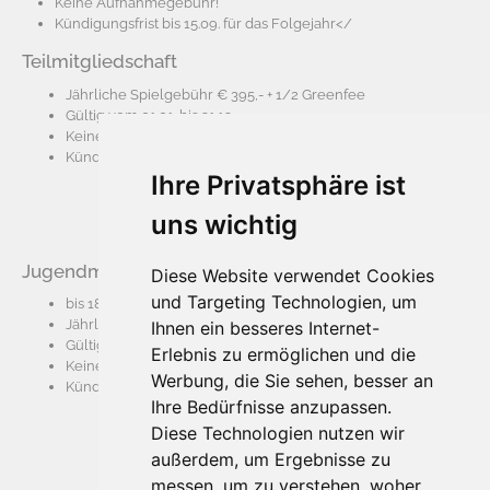
Keine Aufnahmegebühr!
Kündigungsfrist bis 15.09. für das Folgejahr</
Teilmitgliedschaft
Jährliche Spielgebühr € 395,- + 1/2 Greenfee
Gültig vom 01.01. bis 31.12.
Keine Aufnahmegebühr!
Kündigungsfrist bis 15.09. für das Folgejahr
Ihre Privatsphäre ist
uns wichtig
Jugendmitgliedschaft
Diese Website verwendet Cookies
und Targeting Technologien, um
bis 18 Jahre
Jährliche Spielgebühr € 73,-
Ihnen ein besseres Internet-
Gültig vom 01.01. bis 31.12.
Erlebnis zu ermöglichen und die
Keine Aufnahmegebühr!
Werbung, die Sie sehen, besser an
Kündigungsfrist bis 15.09. für das Folgejahr
Ihre Bedürfnisse anzupassen.
Diese Technologien nutzen wir
außerdem, um Ergebnisse zu
messen, um zu verstehen, woher